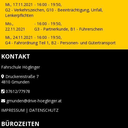
Mi., 17.11.2021
- 16:00 - 19:50,
G2 - Verkehrszeichen, G10 - Beeinträchtigung, Unfall,
Lenkerpflichten
Mo.,
- 16:00 - 19:50,
22.11.2021
G3 - Partnerkunde, B1 - Führerschein
Mi., 24.11.2021
- 16:00 - 19:50,
G4 - Fahrordnung Teil 1, B2 - Personen- und Gütertransport
KONTAKT
Fahrschule Höglinger
Druckereistraße 7
4810 Gmunden
07612/77978
gmunden@drive-hoeglinger.at
IMPRESSUM
|
DATENSCHUTZ
BÜROZEITEN