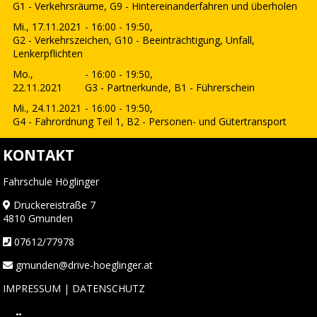
G1 - Verkehrsräume, G9 - Hintereinanderfahren und überholen
Mi., 17.11.2021
- 16:00 - 19:50,
G2 - Verkehrszeichen, G10 - Beeinträchtigung, Unfall,
Lenkerpflichten
Mo.,
- 16:00 - 19:50,
22.11.2021
G3 - Partnerkunde, B1 - Führerschein
Mi., 24.11.2021
- 16:00 - 19:50,
G4 - Fahrordnung Teil 1, B2 - Personen- und Gütertransport
KONTAKT
Fahrschule Höglinger
Druckereistraße 7
4810 Gmunden
07612/77978
gmunden@drive-hoeglinger.at
IMPRESSUM
|
DATENSCHUTZ