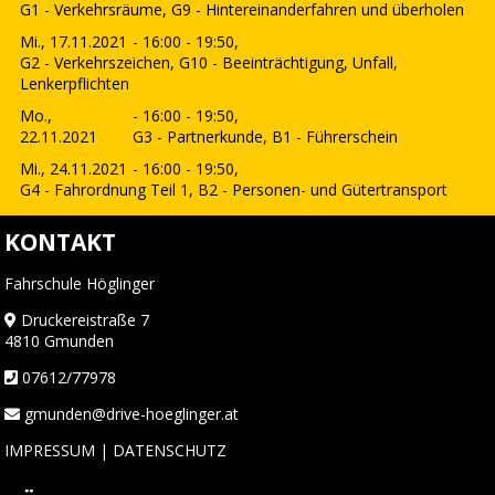
G1 - Verkehrsräume, G9 - Hintereinanderfahren und überholen
Mi., 17.11.2021
- 16:00 - 19:50,
G2 - Verkehrszeichen, G10 - Beeinträchtigung, Unfall,
Lenkerpflichten
Mo.,
- 16:00 - 19:50,
22.11.2021
G3 - Partnerkunde, B1 - Führerschein
Mi., 24.11.2021
- 16:00 - 19:50,
G4 - Fahrordnung Teil 1, B2 - Personen- und Gütertransport
KONTAKT
Fahrschule Höglinger
Druckereistraße 7
4810 Gmunden
07612/77978
gmunden@drive-hoeglinger.at
IMPRESSUM
|
DATENSCHUTZ