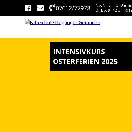
Mo, Mi: 9 - 12 Uhr & 
07612/77978
Di, Do: 9 - 12 Uhr & 13
INTENSIVKURS
OSTERFERIEN 2025