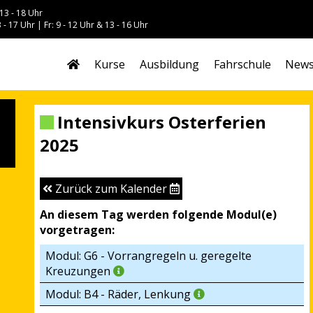
13 - 18 Uhr
 - 17 Uhr | Fr: 9 - 12 Uhr & 13 - 16 Uhr
Kurse
Ausbildung
Fahrschule
New
Intensivkurs Osterferien
2025
Zurück zum Kalender
An diesem Tag werden folgende Modul(e)
vorgetragen:
Modul: G6 - Vorrangregeln u. geregelte
Kreuzungen
Modul: B4 - Räder, Lenkung