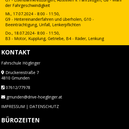
der Fahrgeschwindigkeit
Mi., 17.07.2024
- 8:00 - 11:50,
G9 - Hintereinanderfahren und überholen, G10 -
Beeinträchtigung, Unfall, Lenkerpflichten
Do., 18.07.2024
- 8:00 - 11:50,
B3 - Motor, Kupplung, Getriebe, B4 - Räder, Lenkung
KONTAKT
Fahrschule Höglinger
Druckereistraße 7
4810 Gmunden
07612/77978
gmunden@drive-hoeglinger.at
IMPRESSUM
|
DATENSCHUTZ
BÜROZEITEN