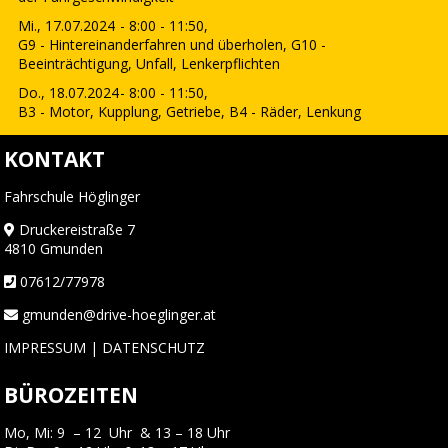
Mi., 17.07.2024
- 8:00 - 11:50,
G9 - Hintereinanderfahren und überholen, G10 -
Beeinträchtigung, Unfall, Lenkerpflichten
Do., 18.07.2024
- 8:00 - 11:50,
B3 - Motor, Kupplung, Getriebe, B4 - Räder, Lenkung
KONTAKT
Fahrschule Höglinger
Druckereistraße 7
4810 Gmunden
07612/77978
gmunden@drive-hoeglinger.at
IMPRESSUM
|
DATENSCHUTZ
BÜROZEITEN
Mo, Mi: 9 – 12 Uhr & 13 – 18 Uhr