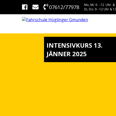
Mo, Mi: 9 - 12 Uhr & 
07612/77978
Di, Do: 9 - 12 Uhr & 13
INTENSIVKURS 13.
JÄNNER 2025