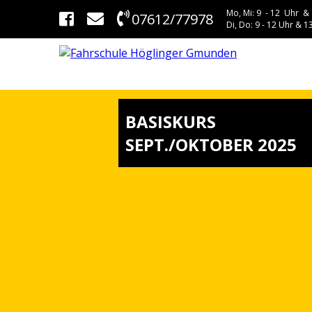
Mo, Mi: 9 - 12 Uhr & 
07612/77978
Di, Do: 9 - 12 Uhr & 13
BASISKURS
SEPT./OKTOBER 2025