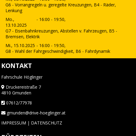
G6 - Vorrangregeln u. geregelte Kreuzungen, B4 - Räder,
Lenkung
Mo.,
- 16:00 - 19:50,
13.10.2025
G7 - Eisenbahnkreuzungen, Abstellen v. Fahrzeugen, B5 -
Bremsen, Elektrik
Mi., 15.10.2025
- 16:00 - 19:50,
G8 - Wahl der Fahrgeschwindigkeit, B6 - Fahrdynamik
KONTAKT
Fahrschule Höglinger
Druckereistraße 7
4810 Gmunden
07612/77978
gmunden@drive-hoeglinger.at
IMPRESSUM
|
DATENSCHUTZ