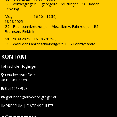
G6 - Vorrangregeln u. geregelte Kreuzungen, B4 - Räder,
Lenkung
Mo.,
- 16:00 - 19:50,
18.08.2025
G7 - Eisenbahnkreuzungen, Abstellen v. Fahrzeugen, B5 -
Bremsen, Elektrik
Mi., 20.08.2025
- 16:00 - 19:50,
G8 - Wahl der Fahrgeschwindigkeit, B6 - Fahrdynamik
KONTAKT
Fahrschule Höglinger
Druckereistraße 7
4810 Gmunden
07612/77978
gmunden@drive-hoeglinger.at
IMPRESSUM
|
DATENSCHUTZ