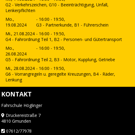
G2 - Verkehrszeichen, G10 - Beeinträchtigung, Unfall,
Lenkerpflichten
Mo.,
- 16:00 - 19:50,
19.08.2024
G3 - Partnerkunde, B1 - Führerschein
Mi., 21.08.2024
- 16:00 - 19:50,
G4 - Fahrordnung Teil 1, B2 - Personen- und Gütertransport
Mo.,
- 16:00 - 19:50,
26.08.2024
G5 - Fahrordnung Teil 2, B3 - Motor, Kupplung, Getriebe
Mi., 28.08.2024
- 16:00 - 19:50,
G6 - Vorrangregeln u. geregelte Kreuzungen, B4 - Räder,
Lenkung
KONTAKT
Fahrschule Höglinger
Druckereistraße 7
4810 Gmunden
07612/77978