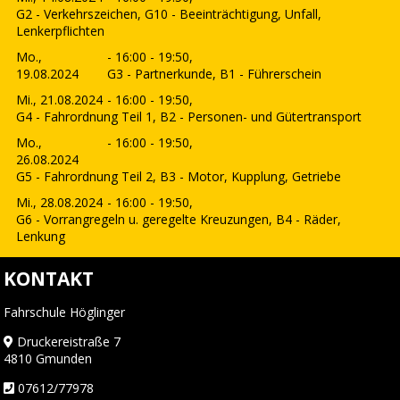
G2 - Verkehrszeichen, G10 - Beeinträchtigung, Unfall,
Lenkerpflichten
Mo.,
- 16:00 - 19:50,
19.08.2024
G3 - Partnerkunde, B1 - Führerschein
Mi., 21.08.2024
- 16:00 - 19:50,
G4 - Fahrordnung Teil 1, B2 - Personen- und Gütertransport
Mo.,
- 16:00 - 19:50,
26.08.2024
G5 - Fahrordnung Teil 2, B3 - Motor, Kupplung, Getriebe
Mi., 28.08.2024
- 16:00 - 19:50,
G6 - Vorrangregeln u. geregelte Kreuzungen, B4 - Räder,
Lenkung
KONTAKT
Fahrschule Höglinger
Druckereistraße 7
4810 Gmunden
07612/77978