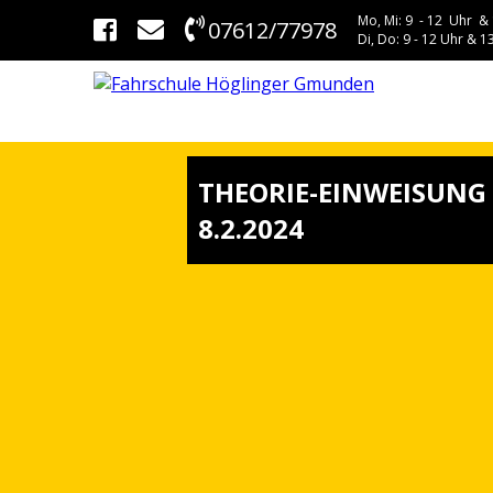
Mo, Mi: 9 - 12 Uhr & 
07612/77978
Di, Do: 9 - 12 Uhr & 13
THEORIE-EINWEISUNG
8.2.2024