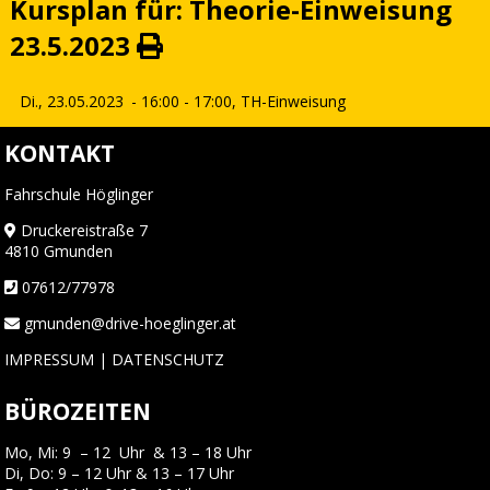
Kursplan für: Theorie-Einweisung
23.5.2023
Di., 23.05.2023
- 16:00 - 17:00,
TH-Einweisung
KONTAKT
Fahrschule Höglinger
Druckereistraße 7
4810 Gmunden
07612/77978
gmunden@drive-hoeglinger.at
IMPRESSUM
|
DATENSCHUTZ
BÜROZEITEN
Mo, Mi: 9 – 12 Uhr & 13 – 18 Uhr
Di, Do: 9 – 12 Uhr & 13 – 17 Uhr