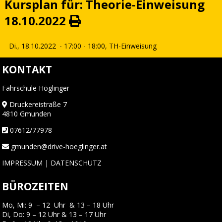
Kursplan für: Theorie-Einweisung
18.10.2022
Di., 18.10.2022
- 17:00 - 18:00,
TH-Einweisung
KONTAKT
Fahrschule Höglinger
Druckereistraße 7
4810 Gmunden
07612/77978
gmunden@drive-hoeglinger.at
IMPRESSUM
|
DATENSCHUTZ
BÜROZEITEN
Mo, Mi: 9 – 12 Uhr & 13 – 18 Uhr
Di, Do: 9 – 12 Uhr & 13 – 17 Uhr