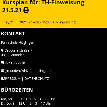
Kursplan für: TH-Einweisung
21.5.21
Fr., 21.05.2021
- 14:00 - 15:00,
TH-Einweisung
KONTAKT
Fahrschule Höglinger
Druckereistraße 7
4810 Gmunden
07612/77978
gmunden@drive-hoeglinger.at
IMPRESSUM
|
DATENSCHUTZ
BÜROZEITEN
Mo, Mi: 9 – 12 Uhr & 13 – 18 Uhr
Di, Do: 9 – 12 Uhr & 13 – 17 Uhr