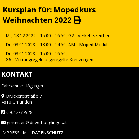
Kursplan für: Mopedkurs
Weihnachten 2022
Mi., 28.12.2022
- 15:00 - 16:50,
G2 - Verkehrszeichen
Di., 03.01.2023
- 13:00 - 14:50,
AM - Moped Modul
Di., 03.01.2023
- 15:00 - 16:50,
G6 - Vorrangregeln u. geregelte Kreuzungen
KONTAKT
Fahrschule Höglinger
Druckereistraße 7
4810 Gmunden
07612/77978
gmunden@drive-hoeglinger.at
IMPRESSUM
|
DATENSCHUTZ