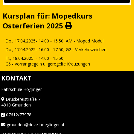
Kursplan für: Mopedkurs
Osterferien 2025
Do., 17.04.2025
- 14:00 - 15:50,
AM - Moped Modul
Do., 17.04.2025
- 16:00 - 17:50,
G2 - Verkehrszeichen
Fr., 18.04.2025
- 14:00 - 15:50,
G6 - Vorrangregeln u. geregelte Kreuzungen
KONTAKT
Fahrschule Höglinger
Druckereistraße 7
4810 Gmunden
07612/77978
gmunden@drive-hoeglinger.at