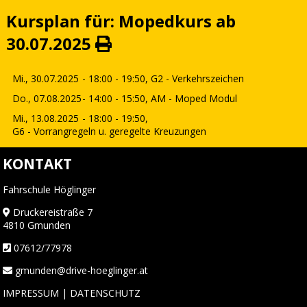
Kursplan für: Mopedkurs ab
30.07.2025
Mi., 30.07.2025
- 18:00 - 19:50,
G2 - Verkehrszeichen
Do., 07.08.2025
- 14:00 - 15:50,
AM - Moped Modul
Mi., 13.08.2025
- 18:00 - 19:50,
G6 - Vorrangregeln u. geregelte Kreuzungen
KONTAKT
Fahrschule Höglinger
Druckereistraße 7
4810 Gmunden
07612/77978
gmunden@drive-hoeglinger.at
IMPRESSUM
|
DATENSCHUTZ