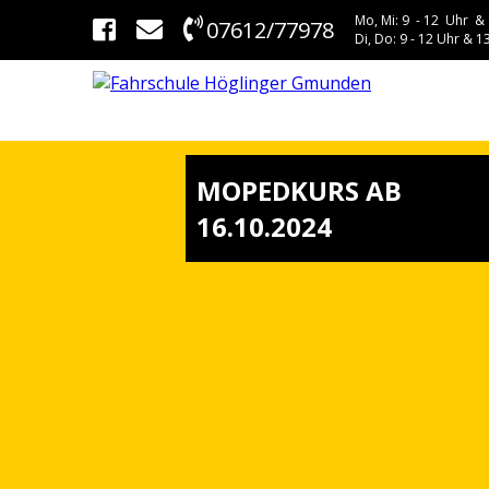
Mo, Mi: 9 - 12 Uhr & 
07612/77978
Di, Do: 9 - 12 Uhr & 13
MOPEDKURS AB
16.10.2024