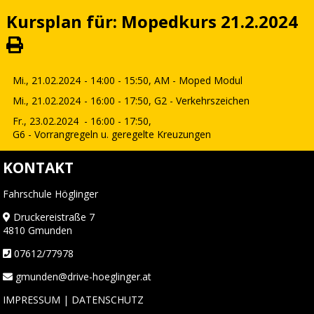
Kursplan für: Mopedkurs 21.2.2024
Mi., 21.02.2024
- 14:00 - 15:50,
AM - Moped Modul
Mi., 21.02.2024
- 16:00 - 17:50,
G2 - Verkehrszeichen
Fr., 23.02.2024
- 16:00 - 17:50,
G6 - Vorrangregeln u. geregelte Kreuzungen
KONTAKT
Fahrschule Höglinger
Druckereistraße 7
4810 Gmunden
07612/77978
gmunden@drive-hoeglinger.at
IMPRESSUM
|
DATENSCHUTZ