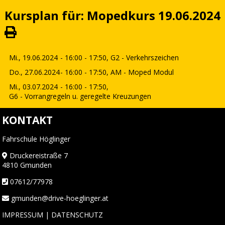
Kursplan für: Mopedkurs 19.06.2024
Mi., 19.06.2024
- 16:00 - 17:50,
G2 - Verkehrszeichen
Do., 27.06.2024
- 16:00 - 17:50,
AM - Moped Modul
Mi., 03.07.2024
- 16:00 - 17:50,
G6 - Vorrangregeln u. geregelte Kreuzungen
KONTAKT
Fahrschule Höglinger
Druckereistraße 7
4810 Gmunden
07612/77978
gmunden@drive-hoeglinger.at
IMPRESSUM
|
DATENSCHUTZ