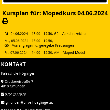
Kursplan für: Mopedkurs 04.06.2024
Di., 04.06.2024
- 18:00 - 19:50,
G2 - Verkehrszeichen
Mi., 05.06.2024
- 18:00 - 19:50,
G6 - Vorrangregeln u. geregelte Kreuzungen
Fr., 07.06.2024
- 14:00 - 15:50,
AM - Moped Modul
KONTAKT
Fahrschule Höglinger
Druckereistraße 7
4810 Gmunden
07612/77978
gmunden@drive-hoeglinger.at