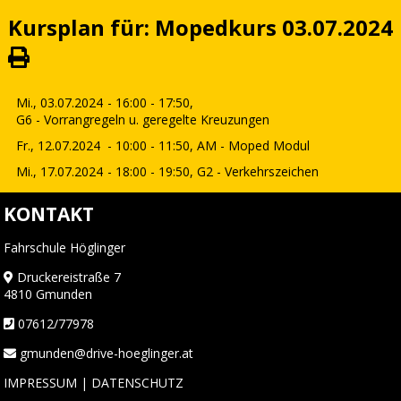
Kursplan für: Mopedkurs 03.07.2024
Mi., 03.07.2024
- 16:00 - 17:50,
G6 - Vorrangregeln u. geregelte Kreuzungen
Fr., 12.07.2024
- 10:00 - 11:50,
AM - Moped Modul
Mi., 17.07.2024
- 18:00 - 19:50,
G2 - Verkehrszeichen
KONTAKT
Fahrschule Höglinger
Druckereistraße 7
4810 Gmunden
07612/77978
gmunden@drive-hoeglinger.at
IMPRESSUM
|
DATENSCHUTZ