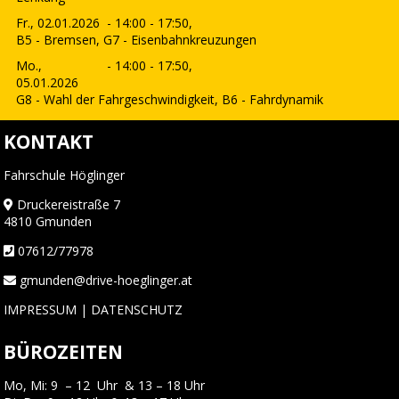
Fr., 02.01.2026
- 14:00 - 17:50,
B5 - Bremsen, G7 - Eisenbahnkreuzungen
Mo.,
- 14:00 - 17:50,
05.01.2026
G8 - Wahl der Fahrgeschwindigkeit, B6 - Fahrdynamik
KONTAKT
Fahrschule Höglinger
Druckereistraße 7
4810 Gmunden
07612/77978
gmunden@drive-hoeglinger.at
IMPRESSUM
|
DATENSCHUTZ
BÜROZEITEN
Mo, Mi: 9 – 12 Uhr & 13 – 18 Uhr