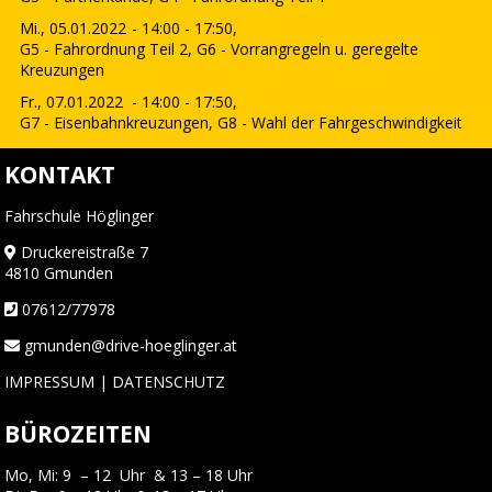
Mi., 05.01.2022
- 14:00 - 17:50,
G5 - Fahrordnung Teil 2, G6 - Vorrangregeln u. geregelte
Kreuzungen
Fr., 07.01.2022
- 14:00 - 17:50,
G7 - Eisenbahnkreuzungen, G8 - Wahl der Fahrgeschwindigkeit
KONTAKT
Fahrschule Höglinger
Druckereistraße 7
4810 Gmunden
07612/77978
gmunden@drive-hoeglinger.at
IMPRESSUM
|
DATENSCHUTZ
BÜROZEITEN
Mo, Mi: 9 – 12 Uhr & 13 – 18 Uhr