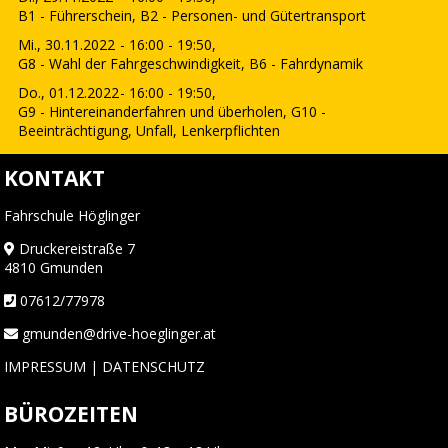
B1 - Führerschein, B2 - Personen- und Gütertransport
Mi., 30.11.2022
- 16:00 - 19:50,
G8 - Wahl der Fahrgeschwindigkeit, B6 - Fahrdynamik
Do., 01.12.2022
- 16:00 - 19:50,
G9 - Hintereinanderfahren und überholen, G10 -
Beeinträchtigung, Unfall, Lenkerpflichten
KONTAKT
Fahrschule Höglinger
Druckereistraße 7
4810 Gmunden
07612/77978
gmunden@drive-hoeglinger.at
IMPRESSUM
|
DATENSCHUTZ
BÜROZEITEN