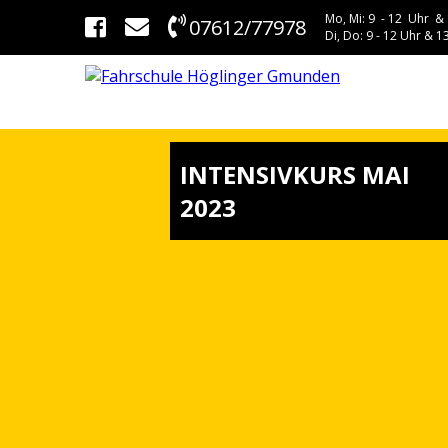
Mo, Mi: 9 - 12 Uhr & 
07612/77978
Di, Do: 9 - 12 Uhr & 13
INTENSIVKURS MAI
2023