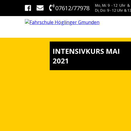
Mo, Mi: 9 - 12 Uhr & 
07612/77978
Di, Do: 9 - 12 Uhr & 13
INTENSIVKURS MAI
2021