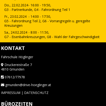
Do., 22.02.2024
- 16:00 - 19:50,
G3 - Partnerkunde, G4 - Fahrordnung Teil 1
Fr., 23.02.2024
- 14:00 - 17:50,
G5 - Fahrordnung Teil 2, G6 - Vorrangregeln u. geregelte
Kreuzungen
Sa., 24.02.2024
- 8:00 - 11:50,
G7 - Eisenbahnkreuzungen, G8 - Wahl der Fahrgeschwindigkeit
KONTAKT
Fahrschule Höglinger
Druckereistraße 7
4810 Gmunden
07612/77978
gmunden@drive-hoeglinger.at
IMPRESSUM
|
DATENSCHUTZ
BÜROZEITEN