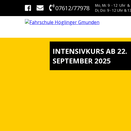
Mo, Mi: 9 - 12 Uhr & 
07612/77978
Di, Do: 9 - 12 Uhr & 13
INTENSIVKURS AB 22.
SEPTEMBER 2025