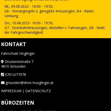
Mi., 09.08.2023
- 16:00 - 19:50,
G6 - Vorrangregeln u. geregelte Kreuzungen, B4 - Räder,
Lenkung
Do., 10.08.2023
- 16:00 - 19:50,
G7 - Eisenbahnkreuzungen, Abstellen v. Fahrzeugen, G8 - Wahl
der Fahrgeschwindigkeit
KONTAKT
Fahrschule Höglinger
Druckereistraße 7
4810 Gmunden
07612/77978
gmunden@drive-hoeglinger.at
IMPRESSUM
|
DATENSCHUTZ
BÜROZEITEN