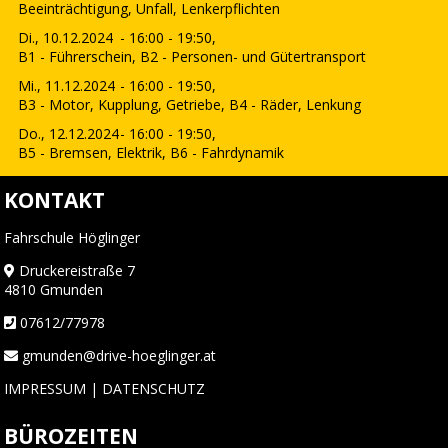
Beeinträchtigung, Unfall, Lenkerpflichten
Di., 10.12.2024
- 16:00 - 19:50,
B1 - Führerschein, B2 - Personen- und Gütertransport
Mi., 11.12.2024
- 16:00 - 19:50,
B3 - Motor, Kupplung, Getriebe, B4 - Räder, Lenkung
Do., 12.12.2024
- 16:00 - 19:50,
B5 - Bremsen, Elektrik, B6 - Fahrdynamik
KONTAKT
Fahrschule Höglinger
Druckereistraße 7
4810 Gmunden
07612/77978
gmunden@drive-hoeglinger.at
IMPRESSUM
|
DATENSCHUTZ
BÜROZEITEN