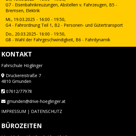
G7 - Eisenbahnkreuzungen, Abstellen v. Fahrzeugen, B5 -
Bremsen, Elektrik
Mi., 19.03.2025
- 16:00 - 19:50,
G4 - Fahrordnung Teil 1, B2 - Personen- und Gütertransport
Do., 20.03.2025
- 16:00 - 19:50,
G8 - Wahl der Fahrgeschwindigkeit, B6 - Fahrdynamik
KONTAKT
Fahrschule Höglinger
Druckereistraße 7
4810 Gmunden
07612/77978
gmunden@drive-hoeglinger.at
IMPRESSUM
|
DATENSCHUTZ
BÜROZEITEN