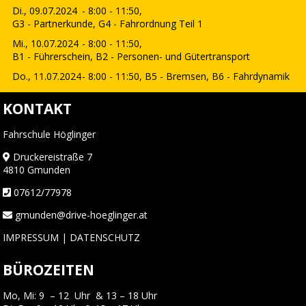
Di., 09.07.2024
- 8:00 - 11:50,
G3 - Partnerkunde, G4 - Fahrordnung Teil 1
Mi., 10.07.2024
- 8:00 - 11:50,
B1 - Führerschein, B2 - Personen- und Gütertransport
Do., 11.07.2024
- 8:00 - 11:50,
B5 - Bremsen, B6 - Fahrdynamik
KONTAKT
Fahrschule Höglinger
Druckereistraße 7
4810 Gmunden
07612/77978
gmunden@drive-hoeglinger.at
IMPRESSUM
|
DATENSCHUTZ
BÜROZEITEN
Mo, Mi: 9 – 12 Uhr & 13 – 18 Uhr