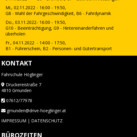
Mi., 02.11.2022
- 16:00 - 19:50,
G8 - Wahl der Fahrgeschwindigkeit, B6 - Fahrdynamik
Do., 03.11.2022
- 16:00 - 19:50,
G10 - Beeinträchtigung, G9 - Hintereinanderfahren und
überholen
Fr., 04.11.2022
- 14:00 - 17:50,
B1 - Führerschein, B2 - Personen- und Gütertransport
KONTAKT
Fahrschule Höglinger
Druckereistraße 7
4810 Gmunden
07612/77978
gmunden@drive-hoeglinger.at
IMPRESSUM
|
DATENSCHUTZ
BÜROZEITEN