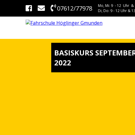
Mo, Mi: 9 - 12 Uhr & 
07612/77978
Di, Do: 9 - 12 Uhr & 13
BASISKURS SEPTEMBE
2022