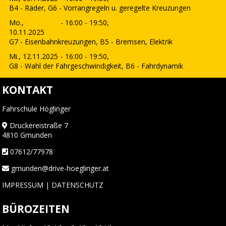
B4 - Räder, G6 - Vorrangregeln u. geregelte Kreuzungen
Mo.,
- 16:00 - 19:50,
10.11.2025
G7 - Eisenbahnkreuzungen, B5 - Bremsen, Elektrik
Mi., 12.11.2025
- 16:00 - 19:50,
G8 - Wahl der Fahrgeschwindigkeit, B6 - Fahrdynamik
KONTAKT
Fahrschule Höglinger
Druckereistraße 7
4810 Gmunden
07612/77978
gmunden@drive-hoeglinger.at
IMPRESSUM
|
DATENSCHUTZ
BÜROZEITEN