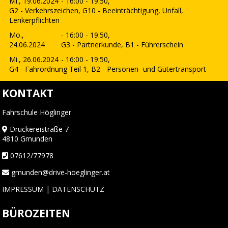
Mi., 19.06.2024
- 16:00 - 19:50,
G2 - Verkehrszeichen, G10 - Beeinträchtigung, Unfall,
Lenkerpflichten
Mo.,
- 16:00 - 19:50,
24.06.2024
G3 - Partnerkunde, B1 - Führerschein
Mi., 26.06.2024
- 16:00 - 19:50,
G4 - Fahrordnung Teil 1, B2 - Personen- und Gütertransport
KONTAKT
Fahrschule Höglinger
Druckereistraße 7
4810 Gmunden
07612/77978
gmunden@drive-hoeglinger.at
IMPRESSUM
|
DATENSCHUTZ
BÜROZEITEN