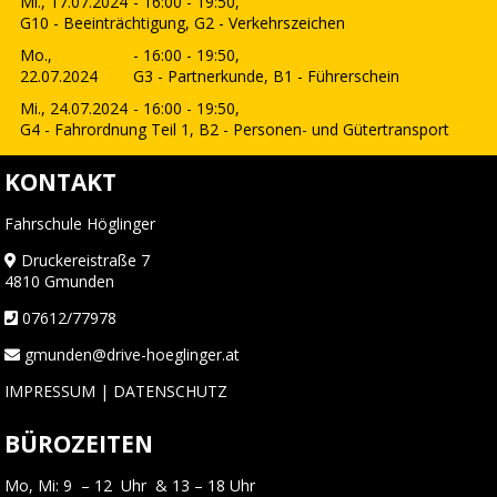
Mi., 17.07.2024
- 16:00 - 19:50,
G10 - Beeinträchtigung, G2 - Verkehrszeichen
Mo.,
- 16:00 - 19:50,
22.07.2024
G3 - Partnerkunde, B1 - Führerschein
Mi., 24.07.2024
- 16:00 - 19:50,
G4 - Fahrordnung Teil 1, B2 - Personen- und Gütertransport
KONTAKT
Fahrschule Höglinger
Druckereistraße 7
4810 Gmunden
07612/77978
gmunden@drive-hoeglinger.at
IMPRESSUM
|
DATENSCHUTZ
BÜROZEITEN
Mo, Mi: 9 – 12 Uhr & 13 – 18 Uhr