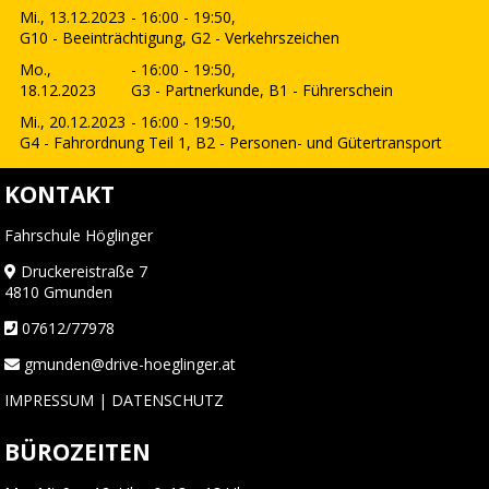
Mi., 13.12.2023
- 16:00 - 19:50,
G10 - Beeinträchtigung, G2 - Verkehrszeichen
Mo.,
- 16:00 - 19:50,
18.12.2023
G3 - Partnerkunde, B1 - Führerschein
Mi., 20.12.2023
- 16:00 - 19:50,
G4 - Fahrordnung Teil 1, B2 - Personen- und Gütertransport
KONTAKT
Fahrschule Höglinger
Druckereistraße 7
4810 Gmunden
07612/77978
gmunden@drive-hoeglinger.at
IMPRESSUM
|
DATENSCHUTZ
BÜROZEITEN