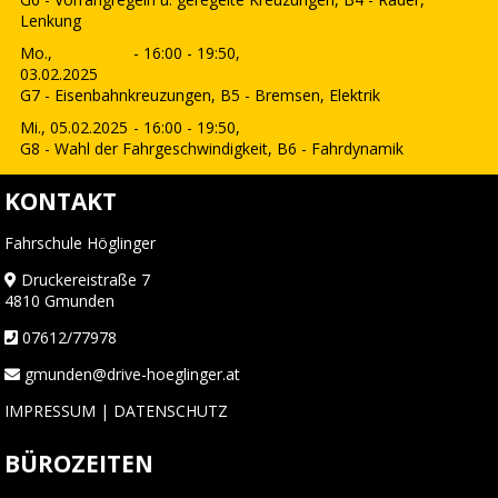
Lenkung
Mo.,
- 16:00 - 19:50,
03.02.2025
G7 - Eisenbahnkreuzungen, B5 - Bremsen, Elektrik
Mi., 05.02.2025
- 16:00 - 19:50,
G8 - Wahl der Fahrgeschwindigkeit, B6 - Fahrdynamik
KONTAKT
Fahrschule Höglinger
Druckereistraße 7
4810 Gmunden
07612/77978
gmunden@drive-hoeglinger.at
IMPRESSUM
|
DATENSCHUTZ
BÜROZEITEN