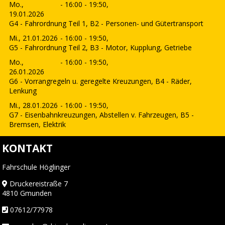
Mo.,
- 16:00 - 19:50,
19.01.2026
G4 - Fahrordnung Teil 1, B2 - Personen- und Gütertransport
Mi., 21.01.2026
- 16:00 - 19:50,
G5 - Fahrordnung Teil 2, B3 - Motor, Kupplung, Getriebe
Mo.,
- 16:00 - 19:50,
26.01.2026
G6 - Vorrangregeln u. geregelte Kreuzungen, B4 - Räder,
Lenkung
Mi., 28.01.2026
- 16:00 - 19:50,
G7 - Eisenbahnkreuzungen, Abstellen v. Fahrzeugen, B5 -
Bremsen, Elektrik
KONTAKT
Fahrschule Höglinger
Druckereistraße 7
4810 Gmunden
07612/77978