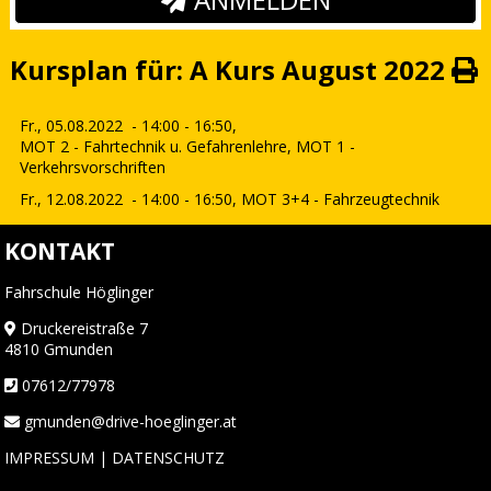
Kursplan für: A Kurs August 2022
Fr., 05.08.2022
- 14:00 - 16:50,
MOT 2 - Fahrtechnik u. Gefahrenlehre, MOT 1 -
Verkehrsvorschriften
Fr., 12.08.2022
- 14:00 - 16:50,
MOT 3+4 - Fahrzeugtechnik
KONTAKT
Fahrschule Höglinger
Druckereistraße 7
4810 Gmunden
07612/77978
gmunden@drive-hoeglinger.at
IMPRESSUM
|
DATENSCHUTZ