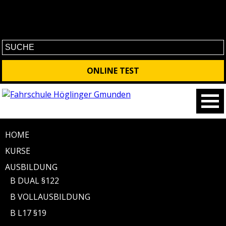
No contet found
ONLINE TEST
HOME
KURSE
AUSBILDUNG
B DUAL §122
B VOLLAUSBILDUNG
B L17 §19