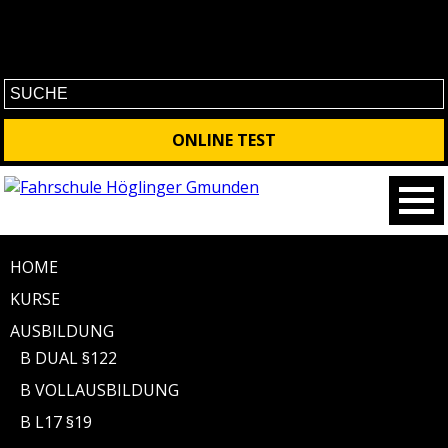
No contet found
ONLINE TEST
HOME
KURSE
AUSBILDUNG
B DUAL §122
B VOLLAUSBILDUNG
B L17 §19