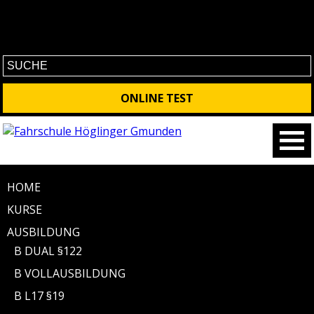
No contet found
ONLINE TEST
HOME
KURSE
AUSBILDUNG
B DUAL §122
B VOLLAUSBILDUNG
B L17 §19