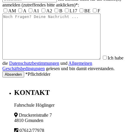
anmelden (zutreffendes bitte anklicken)*:
AM
A
A1
A2
B
L17
BE
F
Ich habe
die
Datenschutzbestimmungen
und
Allgemeinen
Geschäftsbedingungen
gelesen und bin damit einverstanden.
*Pflichtfelder
KONTAKT
Fahrschule Höglinger
Druckereistraße 7
4810 Gmunden
07612/77978