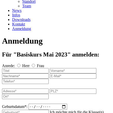
Standort
Team
News
Infos
Downloads
Kontakt
Anmeldung
Anmeldung
Für "Basiskurs Mai 2023"
anmelden:
Anrede:
Herr
Frau
Geburtsdatum*:
Ich möchte mich für die Klasse(n)