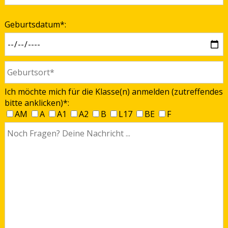
Geburtsdatum*:
Ich möchte mich für die Klasse(n) anmelden (zutreffendes
bitte anklicken)*:
AM
A
A1
A2
B
L17
BE
F