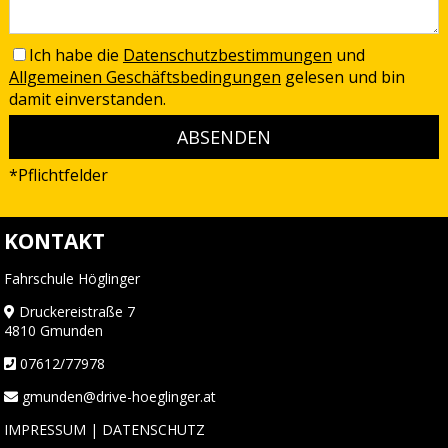
Ich habe die
Datenschutzbestimmungen
und
Allgemeinen Geschäftsbedingungen
gelesen und bin
damit einverstanden.
*Pflichtfelder
KONTAKT
Fahrschule Höglinger
Druckereistraße 7
4810 Gmunden
07612/77978
gmunden@drive-hoeglinger.at
IMPRESSUM
|
DATENSCHUTZ